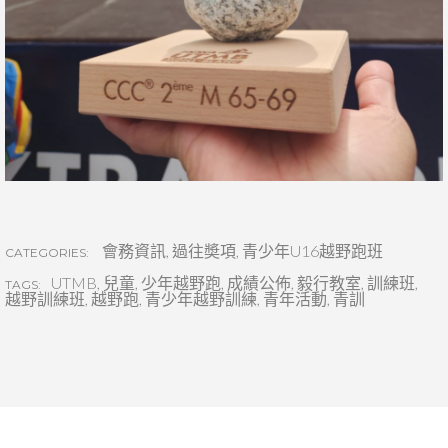
會務資訊
,
過往奬項
,
青少年U16越野跑班
CATEGORIES:
UTMB
,
兒童
,
少年越野跑
,
成績公佈
,
毅行教室
,
訓練班
,
TAGS:
越野訓練班
,
越野跑
,
青少年越野訓練
,
青年活動
,
青訓