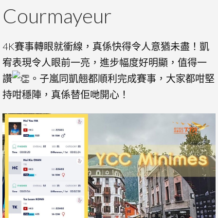
Courmayeur
4K賽事轉眼就衝線，真係快得令人意猶未盡！凱
宥表現令人眼前一亮，進步幅度好明顯，值得一
讚
。子嵐同凱翹都順利完成賽事，大家都咁堅
持咁穩陣，真係替佢哋開心！