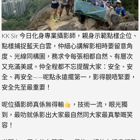
KK Sir 今日化身專業攝影師，親身示範點樣企位、
點樣捕捉藍天白雲，仲細心講解影相時要留意角
度、光線同構圖，務求令每張相都自然、有層次
又充滿美感。仲全程都不忘提醒大家：安全、安
全、再安全——呢點永遠擺第一，影得靚唔緊要，
安全先至最重要！
呢位攝影師真係無得輸
，技術一流，眼光獨
到，最叻就係影出大家最自然同大家最真摯嘅笑
容！