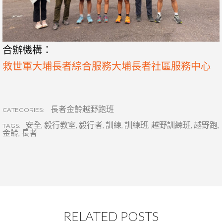
合辦機構：
救世軍大埔長者綜合服務大埔長者社區服務中心
長者金齡越野跑班
CATEGORIES:
安全
,
毅行教室
,
毅行者
,
訓練
,
訓練班
,
越野訓練班
,
越野跑
,
TAGS:
金齡
,
長者
RELATED POSTS