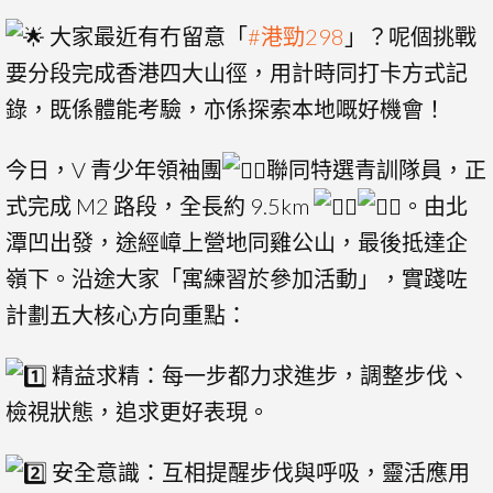
大家最近有冇留意「
#港勁298
」？呢個挑戰
要分段完成香港四大山徑，用計時同打卡方式記
錄，既係體能考驗，亦係探索本地嘅好機會！
今日，V 青少年領袖團
聯同特選青訓隊員，正
式完成 M2 路段，全長約 9.5km
。由北
潭凹出發，途經嶂上營地同雞公山，最後抵達企
嶺下。沿途大家「寓練習於參加活動」，實踐咗
計劃五大核心方向重點：
精益求精：每一步都力求進步，調整步伐、
檢視狀態，追求更好表現。
安全意識：互相提醒步伐與呼吸，靈活應用