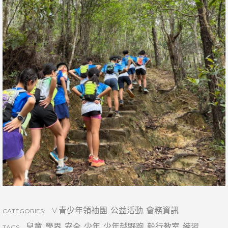
V 青少年領袖團
,
公益活動
,
會務資訊
CATEGORIES:
兒童
,
學界
,
安全
,
少年
,
少年越野跑
,
毅行教室
,
練習
,
TAGS: