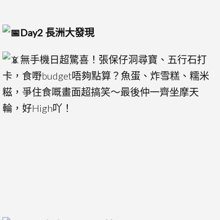
Day2 長洲大發現
無手機日超驚喜！張保仔洞尋寶、五行石打
卡，食嘢budget唔夠點算？魚蛋、炸雪糕、糯米
糍，爭住食嘅畫面超搞笑～最後仲一齊坐摩天
輪，好High吖！