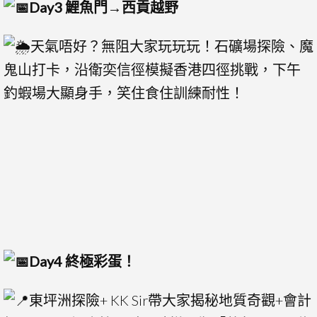
Day3 鯉魚門→西貢越野
天氣唔好？無阻大家玩玩玩！石礦場探險、魔
鬼山打卡，沿衛奕信徑模擬香港四徑挑戰，下午
釣蝦場大顯身手，笑住食住訓練耐性！
Day4 終極彩蛋！
東坪洲探險+ KK Sir帶大家揭秘地質奇觀+會計