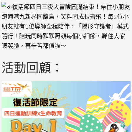
復活節四日三夜大冒險圓滿結束！帶住小朋友
跑遍港九新界同離島，笑料同成長齊飛！每2位小
朋友就有1位導師全程陪伴，「隱形守護者」模式
隨行！陪玩同時默默照顧每個小細節，睇住大家
嘅笑臉，再辛苦都值啦～
活動回顧：