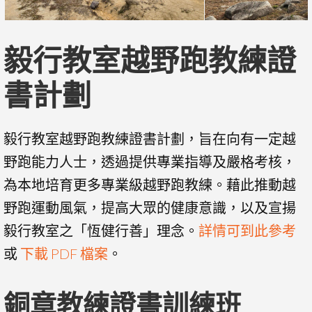
毅行教室越野跑教練證
書計劃
毅行教室越野跑
教
練證書計劃，
旨
在向
有一
定越
野跑
能力人士，透過
提供專
業指導及嚴
格考核
，
為本
地
培
育
更
多
專
業級
越野跑
教
練
。藉此
推動越
野跑
運
動
風氣，
提
高大
眾的健
康
意識
，以及
宣揚
毅
行教
室之「
恆
健
行善
」理
念。
詳情可到此參考
或
下載 PDF 檔案
。
銅章教練證書訓練班