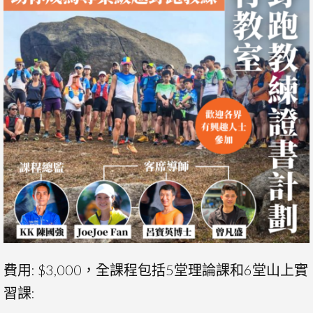
費用: $3,000，全課程包括5堂理論課和6堂山上實
習課: