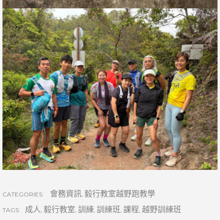
會務資訊
,
毅行教室越野跑教學
CATEGORIES:
成人
,
毅行教室
,
訓練
,
訓練班
,
課程
,
越野訓練班
TAGS: