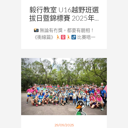
毅行教室 U16越野班選
拔日暨錦標賽 2025年...
無論有冇獎，都要有靚相！
《衝線篇》
比賽唔一
定要...
29/09/2025