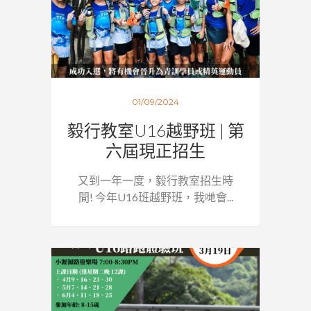
01/09/2024
毅行教室U16越野班 | 第
六屆現正招生
又到一年一度，毅行教室招生時
間! 今年U16班越野班，我哋會...