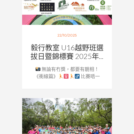
22/10/2025
毅行教室 U16越野班選
拔日暨錦標賽 2025年...
無論有冇獎，都要有靚相！
《衝線篇》
比賽唔一
定要...