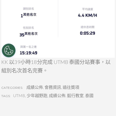
KK 以39小時18分完成 UTMB 泰國分站賽事，以
組別名次首名完賽。
成績公佈
,
會務資訊
,
過往奬項
CATEGORIES:
UTMB
,
少年越野跑
,
成績公佈
,
毅行教室
,
泰國
TAGS: