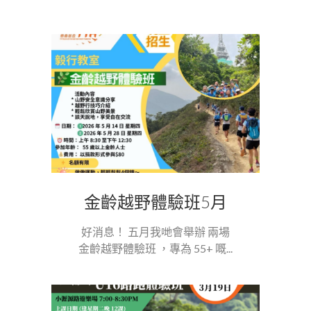
金齡越野體驗班5月
好消息！ 五月我哋會舉辦 兩場
金齡越野體驗班 ，專為 55+ 嘅...