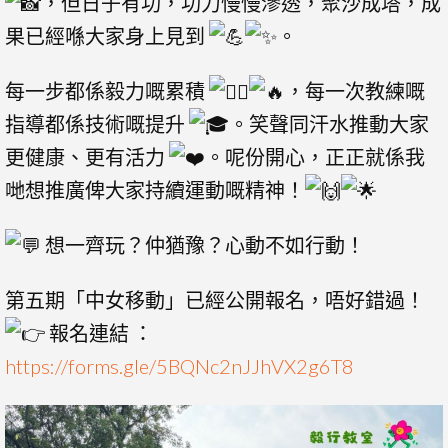
，但日子有功，功力慢慢滲透，聚沙成塔，成
果已經喺大家身上見到
。
每一步都係毅力嘅累積
，每一次教練嘅
指導都係技術嘅提升
。笑聲同汗水推動大家
更健康、更有活力
。呢份開心，正正就係我
哋想推廣俾大家持續運動嘅精神！
想一齊玩？仲猶豫？心動不如行動！
第五期「中女移動」已經公開報名，唔好錯過！
報名連結 ：
https://forms.gle/5BQNc2nJJhVX2g6T8