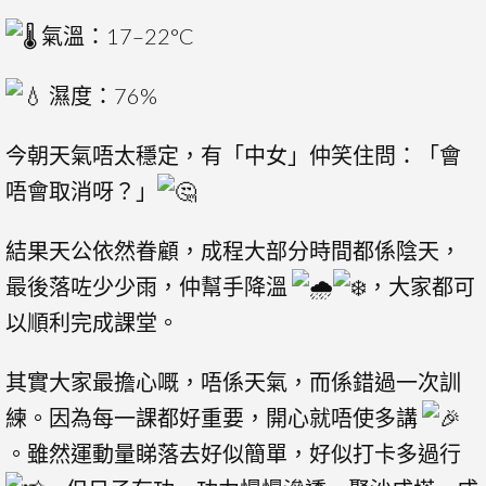
氣溫：17–22°C
濕度：76%
今朝天氣唔太穩定，有「中女」仲笑住問：「會
唔會取消呀？」
結果天公依然眷顧，成程大部分時間都係陰天，
最後落咗少少雨，仲幫手降溫
，大家都可
以順利完成課堂。
其實大家最擔心嘅，唔係天氣，而係錯過一次訓
練。因為每一課都好重要，開心就唔使多講
。雖然運動量睇落去好似簡單，好似打卡多過行