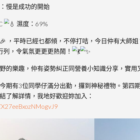
：慢是成功的開始
C
濕度：69%
，平時已經乜都傾，不停打咭，今日仲有大師姐 Wh
入中女行列，令氣氛更更更熱鬧！
野的樂趣，仲有姿勢糾正同營養小知識分享，實用
今期有3位同學仔滿分出勤，攞到神秘禮物。第四
結了解詳情，我地好歡迎妳加入：
e/ZX27eeBxozNMogvJ9