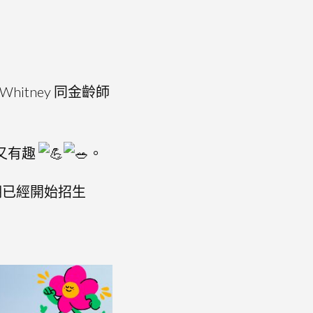
itney 同金齡師
又有趣
。
期已經開始招生