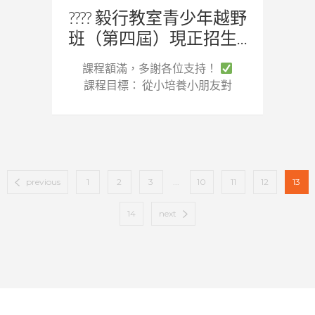
???? 毅行教室青少年越野
班（第四屆）現正招生...
課程額滿，多謝各位支持！
課程目標： 從小培養小朋友對
越...
previous
1
2
3
...
10
11
12
13
14
next