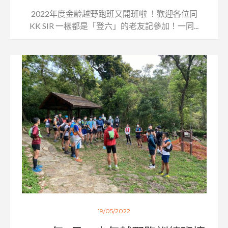
2022年度金齡越野跑班又開班啦 ！歡迎各位同
KK SIR 一樣都是「登六」的老友記參加！一同...
19/05/2022