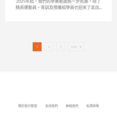
2025年起，我們的參賽範圍進一步拓展。除了
精英運動員，青訓及預備組學員也迎來了走出...
1
2
3
next
關於毅行教室
支持我們
聯絡我們
私隱政策