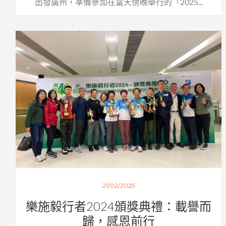
出發廣州，準備參加在當天傍晚舉行的「2025...
21/02/2025
樂施毅行者2024頒獎典禮：載譽而
歸，感恩前行