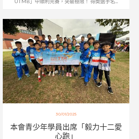
UTMB」中順利完賽，突破極限！ 得奬選手名...
30/01/2025
本會青少年學員出席「毅力十二愛
心跑」