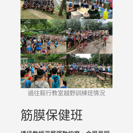
過往毅行教室越野訓練班情況
筋膜保健班