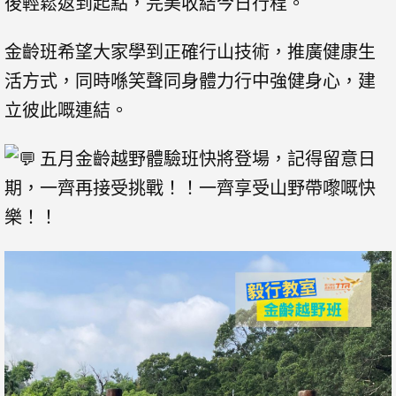
後輕鬆返到起點，完美收結今日行程。
金齡班希望大家學到正確行山技術，推廣健康生
活方式，同時喺笑聲同身體力行中強健身心，建
立彼此嘅連結。
五月金齡越野體驗班快將登場，記得留意日
期，一齊再接受挑戰！！一齊享受山野帶嚟嘅快
樂！！