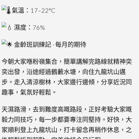
氣溫：17–22°C
濕度：76%
金齡班訓練記 · 每月的期待
今朝大家喺粉嶺集合，簡單講解完路線就精神奕
奕出發，沿途經過鶴藪水塘，向住九龍坑山邁
步。走入清涼樹林，大家邊行邊傾，分享近況同
趣事，氣氛好輕鬆。
天濕路滑，去到難度高嘅路段，正好考驗大家嘅
毅力同技巧，每一步都要專注同堅持。好快，大
家順利登上九龍坑山，打卡留念再稍作休息，之