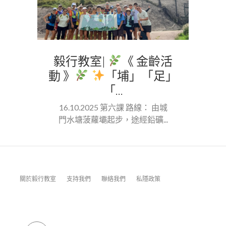
毅行教室|
《 金齡活
動 》
「埔」「足」
「...
16.10.2025 第六課 路線： 由城
門水塘菠蘿壩起步，途經鉛礦...
關於毅行教室
支持我們
聯絡我們
私隱政策