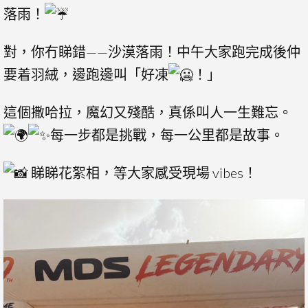
落雨！
對，你冇睇錯——沙漠落雨！中午大家跑完成後仲
要着羽絨，邊跑邊叫「好凍
！」
這個撒哈拉，魔幻又殘酷，真係叫人一生難忘。
每一步都是挑戰，每一公里都是故事。
睇睇花絮相，等大家感受現場 vibes！