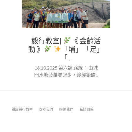
毅行教室|
《 金齡活
動 》
「埔」「足」
「...
16.10.2025 第六課 路線： 由城
門水塘菠蘿壩起步，途經鉛礦...
關於毅行教室
支持我們
聯絡我們
私隱政策