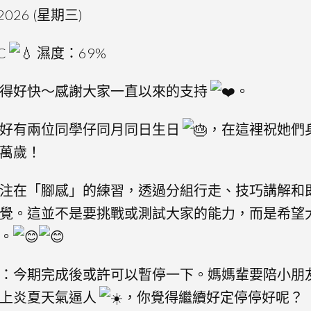
2026 (星期三)
C
濕度：69%
過得好快～感謝大家一直以來的支持
。
剛好有兩位同學仔同月同日生日
，在這裡祝她們
萬歲！
注在「腳感」的練習，透過分組行走、技巧講解和
覺。這並不是要挑戰或測試大家的能力，而是希望
。
：今期完成後或許可以暫停一下。媽媽輩要陪小朋
加上炎夏天氣逼人
，你覺得繼續好定停停好呢？