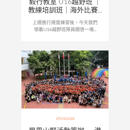
毅行教室 U16越野班 ｜
教練培訓班｜海外比賽...
上週進行速度練習後，今天我們
領着U16越野班隊員開啓一場...
27/01/2025