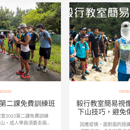
6/2022
01/05
，第二課免費訓練班
毅行教室簡易視
下山技巧，避免傷
教室2022第二課免費訓練
，成人學員須要走兩...
因應疫情，面對面的授