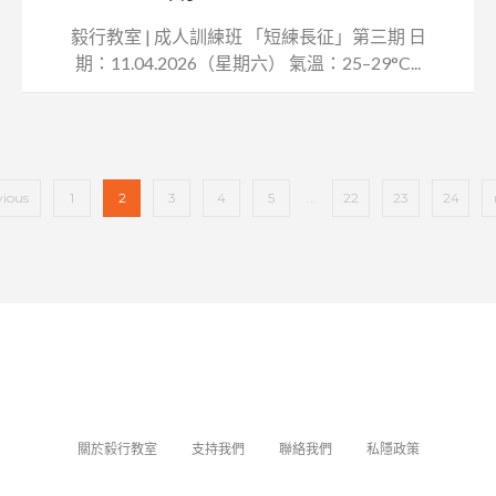
毅行教室 | 成人訓練班 「短練長征」第三期 日
期：11.04.2026（星期六） 氣溫：25–29°C...
vious
1
2
3
4
5
...
22
23
24
關於毅行教室
支持我們
聯絡我們
私隱政策