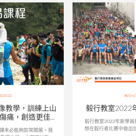
5/2022
18/04
像教學，訓練上山
毅行教室202
痛，創造更佳...
毅行教室2022年新學
想在毅行者比賽中做出佳
課未必能夠如常開展。我