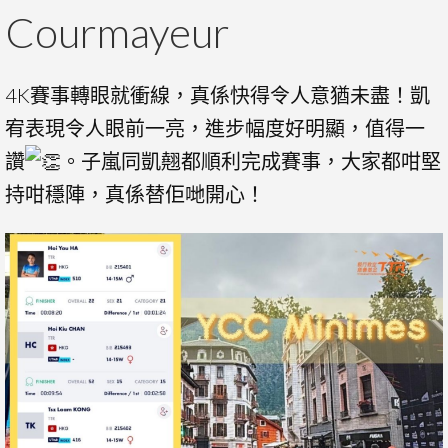
Courmayeur
4K賽事轉眼就衝線，真係快得令人意猶未盡！凱
宥表現令人眼前一亮，進步幅度好明顯，值得一
讚
。子嵐同凱翹都順利完成賽事，大家都咁堅
持咁穩陣，真係替佢哋開心！