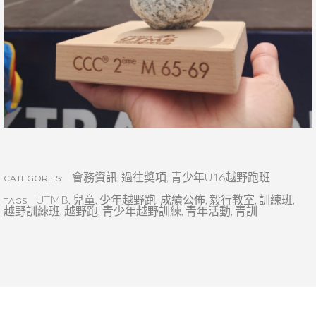
會務資訊
,
過往奬項
,
青少年U16越野跑班
CATEGORIES:
UTMB
,
兒童
,
少年越野跑
,
成績公佈
,
毅行教室
,
訓練班
,
TAGS:
越野訓練班
,
越野跑
,
青少年越野訓練
,
青年活動
,
青訓