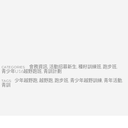
會務資訊
,
活動招募新生
,
種籽訓練班
,
跑步班
,
CATEGORIES:
青少年U16越野跑班
,
青訓計劃
少年越野跑
,
越野跑
,
跑步班
,
青少年越野訓練
,
青年活動
,
TAGS:
青訓