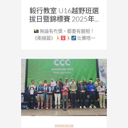
毅行教室 U16越野班選
拔日暨錦標賽 2025年...
無論有冇獎，都要有靚相！
《衝線篇》
比賽唔一
定要...
01/09/2025