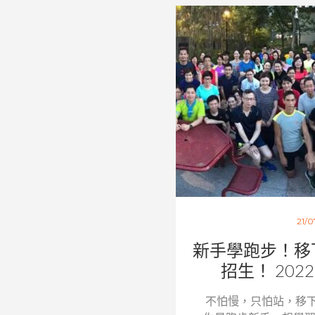
21/0
新手學跑步！移
招生！ 202
不怕慢，只怕站，移下