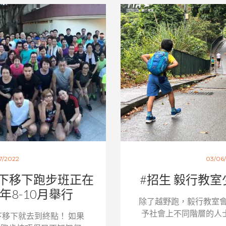
7/2022
03/06
下移下跑步班正在
#招生 毅行教
2年8-10月舉行
除了越野跑，毅行教室
予社會上不同階層的人士。
移下就去到終點！ 如果