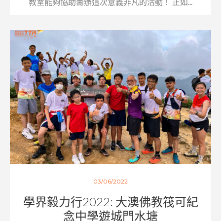
教室能夠協助籌辦這次意義非凡的活動！ 正如...
03/06/2022
學界毅力行2022: 大澳佛教筏可紀
念中學遊城門水塘