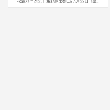
校毅力行 2025」越野跑比賽已於3月22日（星...