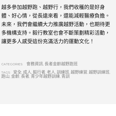
越多參加越野跑、越野行，我們收穫的是好身
體、好心情，從長遠來看，還能減輕醫療負擔。
未來，我們會繼續大力推廣越野活動，也期待更
多機構支持。毅行教室也會不斷策劃精彩活動，
讓更多人感受這份充滿活力的運動文化！
會務資訊
,
長者金齡越野跑班
CATEGORIES:
安全
,
成人
,
毅行者
,
老人
,
訓練班
,
越野練習
,
越野訓練班
,
TAGS:
跑山
,
金齡
,
長者
,
青少年越野訓練
,
青訓