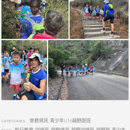
會務資訊
,
青少年U16越野跑班
CATEGORIES:
毅行教室
,
訓練班
,
越野練習
,
越野訓練班
,
越野跑
,
青少年
,