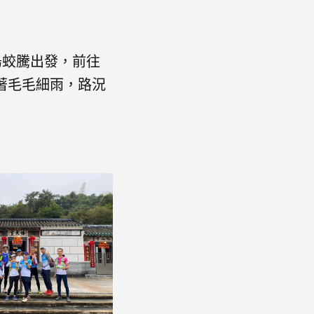
烏蛟騰出發，前往
著毛毛細雨，路況