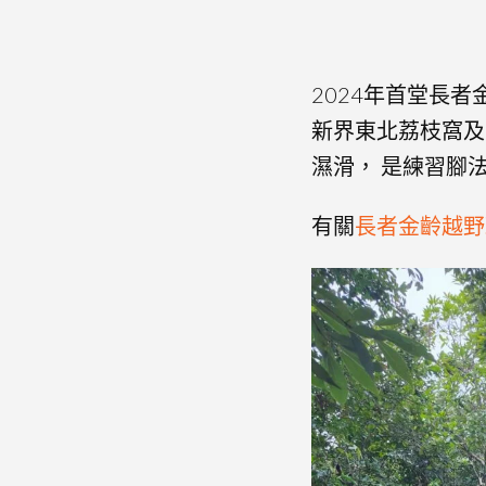
2024年首堂長
新界東北荔枝窩及
濕滑， 是練習腳
有關
長者金齡越野