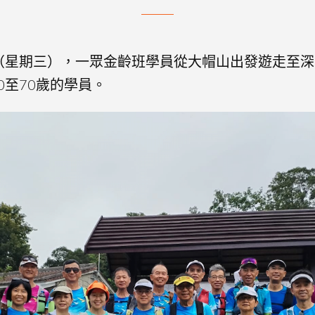
6日 （星期三），一眾金齡班學員從大帽山出發遊走至
0至70歲的學員。