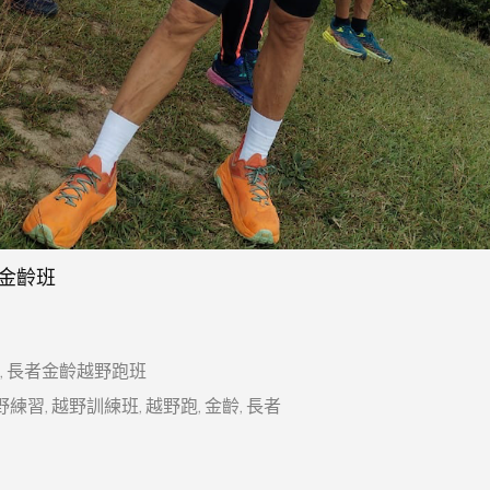
室金齡班
,
長者金齡越野跑班
野練習
,
越野訓練班
,
越野跑
,
金齡
,
長者