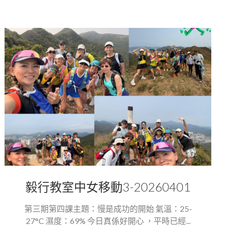
毅行教室中女移動3-20260401
第三期第四課主題：慢是成功的開始 氣溫：25-
27°C 濕度：69% 今日真係好開心 ，平時已經...