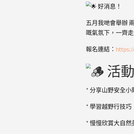
好消息！
五月我哋會舉辦 
嘅氣氛下，一齊走
報名連結：
https:
活動
* 分享山野安全
* 學習越野行技
* 慢慢欣賞大自