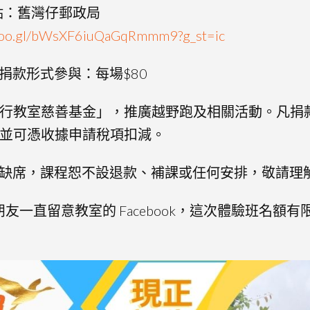
點：舊灣仔郵政局
.goo.gl/bWsXF6iuQaGqRmmm9?g_st=ic
捐款形式參與：每場$80
行教室慈善基金」，推廣越野跑及相關活動。凡捐款
並可憑收據申請稅項扣減。
缺席，課程恕不設退款、補課或任何安排，敬請理
友一直留意教室的 Facebook，這次體驗班名額