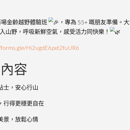
兩場金齡越野體驗班
，專為 55+ 嘅朋友準備
入山野，呼吸新鮮空氣，感受活力同快樂！
//forms.gle/Hi2vgdE6pxt2fuUR6
內容
小貼士，安心行山
巧，行得更穩更自在
然美景，放鬆心情