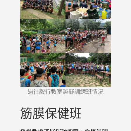
過往毅行教室越野訓練班情況
筋膜保健班