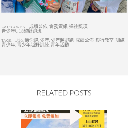
成績公佈
,
會務資訊
,
過往奬項
,
CATEGORIES:
青少年U16越野跑班
U16
,
佛你跑
,
少年
,
少年越野跑
,
成績公佈
,
毅行教室
,
訓練
,
TAGS:
青少年
,
青少年越野訓練
,
青年活動
RELATED POSTS