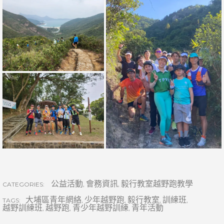
公益活動
,
會務資訊
,
毅行教室越野跑教學
CATEGORIES:
大埔區青年網絡
,
少年越野跑
,
毅行教室
,
訓練班
,
TAGS:
越野訓練班
,
越野跑
,
青少年越野訓練
,
青年活動