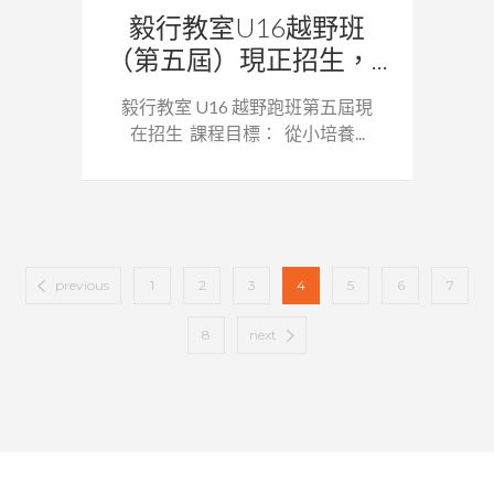
毅行教室U16越野班
（第五屆）現正招生，...
毅行教室 U16 越野跑班第五屆現
在招生 課程目標： 從小培養...
previous
1
2
3
4
5
6
7
8
next