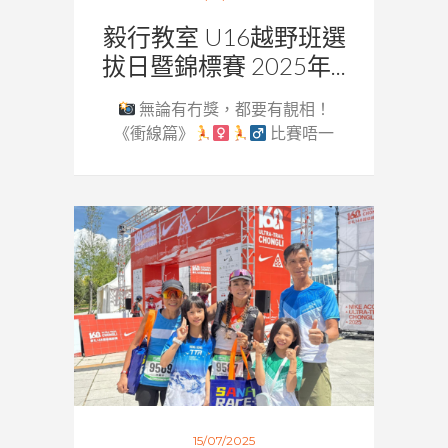
毅行教室 U16越野班選
拔日暨錦標賽 2025年...
無論有冇獎，都要有靚相！
《衝線篇》
比賽唔一
定要...
15/07/2025