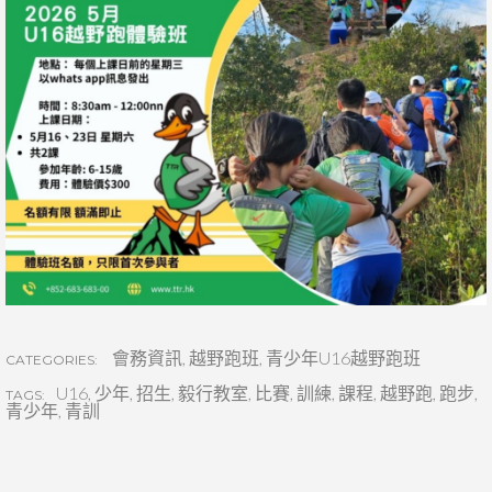
會務資訊
,
越野跑班
,
青少年U16越野跑班
CATEGORIES:
U16
,
少年
,
招生
,
毅行教室
,
比賽
,
訓練
,
課程
,
越野跑
,
跑步
,
TAGS:
青少年
,
青訓