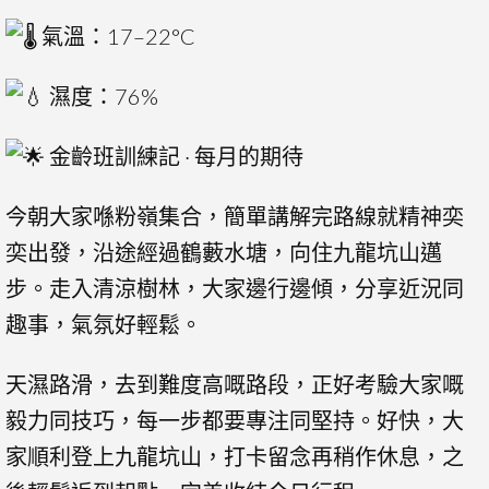
氣溫：17–22°C
濕度：76%
金齡班訓練記 · 每月的期待
今朝大家喺粉嶺集合，簡單講解完路線就精神奕
奕出發，沿途經過鶴藪水塘，向住九龍坑山邁
步。走入清涼樹林，大家邊行邊傾，分享近況同
趣事，氣氛好輕鬆。
天濕路滑，去到難度高嘅路段，正好考驗大家嘅
毅力同技巧，每一步都要專注同堅持。好快，大
家順利登上九龍坑山，打卡留念再稍作休息，之