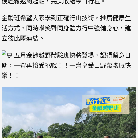
後輕鬆返到起點，完美收結今日行程。
金齡班希望大家學到正確行山技術，推廣健康生
活方式，同時喺笑聲同身體力行中強健身心，建
立彼此嘅連結。
五月金齡越野體驗班快將登場，記得留意日
期，一齊再接受挑戰！！一齊享受山野帶嚟嘅快
樂！！