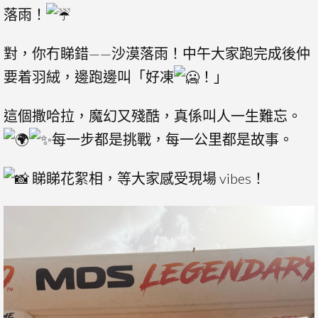
落雨！
對，你冇睇錯——沙漠落雨！中午大家跑完成後仲
要着羽絨，邊跑邊叫「好凍
！」
這個撒哈拉，魔幻又殘酷，真係叫人一生難忘。
每一步都是挑戰，每一公里都是故事。
睇睇花絮相，等大家感受現場 vibes！