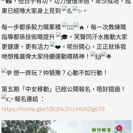
，但日子有功，功力慢慢滲透，聚沙成塔，成
果已經喺大家身上見到
。
每一步都係毅力嘅累積
，每一次教練嘅
指導都係技術嘅提升
。笑聲同汗水推動大家
更健康、更有活力
。呢份開心，正正就係我
哋想推廣俾大家持續運動嘅精神！
想一齊玩？仲猶豫？心動不如行動！
第五期「中女移動」已經公開報名，唔好錯過！
報名連結 ：
https://forms.gle/5BQNc2nJJhVX2g6T8