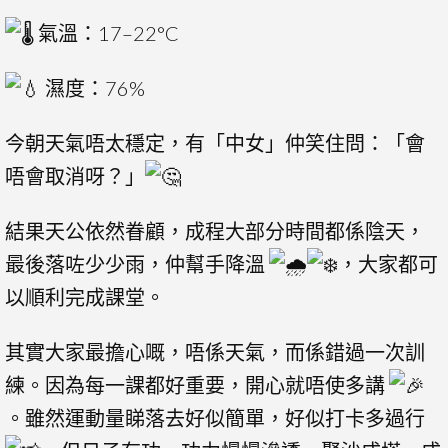
氣溫：17–22°C
濕度：76%
今朝天氣唔太穩定，有「中女」仲笑住問：「會
唔會取消呀？」
結果天公依然眷顧，成程大部分時間都係陰天，
最後落咗少少雨，仲幫手降溫
，大家都可
以順利完成課堂。
其實大家最擔心嘅，唔係天氣，而係錯過一次訓
練。因為每一課都好重要，開心就唔使多講
。雖然運動量睇落去好似簡單，好似打卡多過行